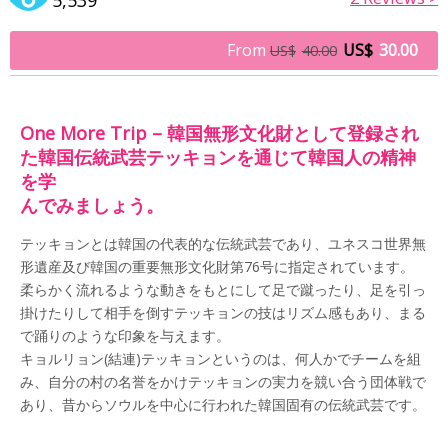
From
US$
30.00
US$
40.00
One More Trip – 韓国無形文化財として登録され
た韓国伝統武芸テッキョンを通じて韓国人の精神
を学
んでみましょう。
テッキョンとは韓国の代表的な伝統武芸であり、ユネスコ世界無
形遺産及び韓国の重要無形文化財第76号に指定されています。
柔らかく流れるような動きをもとにして足で蹴ったり、足を引っ
掛けたりして相手を倒すテッキョンの技はリズム感もあり、まる
で踊りのような印象を与えます。
キョルリョン(結連)テッキョンというのは、何人かでチームを組
み、自分の村の名誉をかけテッキョンの実力を競い合う団体戦で
あり、昔からソウルを中心に行われた韓国固有の伝統武芸です。