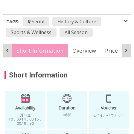
Seoul
History & Culture
TAGS:
Sports & Wellness
All Season
beginner class JP
Short Information
Overview
Price
It
classes for foreigners in seoul JP
Gyeongbokgung JP
heel JP
Short Information
Insadong JP
lesson JP
martial arts JP
martial arts studio JP
one more trip JP
physical education JP
Seoul JP
seoul tourism organization JP
sports JP
Availability
Duration
Voucher
月〜金
2時間
モバイルバウチャー
Taekkyeon JP
10：00,14：00,16：
00,19：30
traditional korean martial arts JP