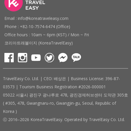
Email : info@koreatraveleasy.com
Phone : +82-10-7574-6474 (Office)
Office hours : 10am ~ 6pm (KST) / Mon ~ Fri
코리아트래블이지 (KoreaTravelEasy)
TravelEasy Co. Ltd. | CEO: 배상은 | Business License: 396-87-
03573 | Tourism Business Registration #2026-000001
05022 서울시 광진구 광나루로 478, 광진경제허브센터 도약관 305호
( #305, 478, Gwangnaru-ro, Gwangjin-gu, Seoul, Republic of
Korea )
ⓒ 2016–2026 KoreaTravelEasy. Operated by TravelEasy Co. Ltd.