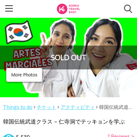
SOLD OUT
More Photos
Things to do
チケット
アクティビティ
韓国伝統武道ク
ラス – 仁寺洞でテッキョンを学ぶ
韓国伝統武道クラス – 仁寺洞でテッキョンを学ぶ
2
Reviews >
5,539