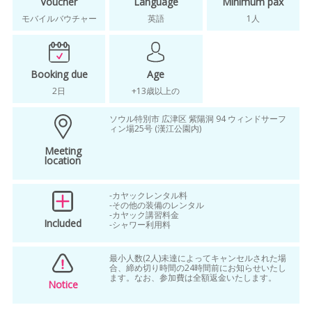
seoul tourism organization JP
Voucher
Language
Minimum pax
モバイルバウチャー
英語
1人
ticket to seoul JP
traditional korean culture JP
Booking due
Age
watch videos JP
workshop JP
2日
+13歳以上の
キアン culture activity
ソウル特別市 広津区 紫陽洞 94 ウィンドサーフ
ィン場25号 (漢江公園内)
Meeting
location
-カヤックレンタル料
-その他の装備のレンタル
-カヤック講習料金
Included
-シャワー利用料
最小人数(2人)未達によってキャンセルされた場
合、締め切り時間の24時間前にお知らせいたし
ます。なお、参加費は全額返金いたします。
Notice