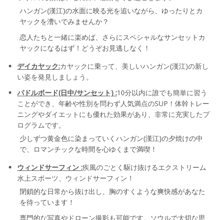
ハンガン(漢江)の水面に映る光を追いながら、ゆったりとカ
ヤックを漕いでみませんか？
恋人たちと一緒に楽めば、さらにスペシャルなサンセットカ
ヤックになるはず！どうぞお見逃しなく！
デイカヤック:
カヤックに乗って、美しいハンガン(漢江)の新し
い姿を発見しましょう。
パドルボード(日中/サンセット) :
10分以内に誰でも簡単に習う
ことができ、年齢や性別を問わず人気満点のSUP！体幹トレー
ニングやダイエットにも優れた効果があり、非常に充実したプ
ログラムです。
少しずつ黄金色に染まっていくハンガン(漢江)の夕焼けの中
で、ロマンチックな時間を心ゆくまで満喫！
ウィンドサーフィン :
疾風のごとく駆け抜けるエクストリーム
水上スポーツ、ウィンドサーフィン！
閉鎖的な日常から抜け出し、胸のすくような爽快感があなた
を待っています！
専門的な写真やドローン撮影も可能です。ソウルで大切な思