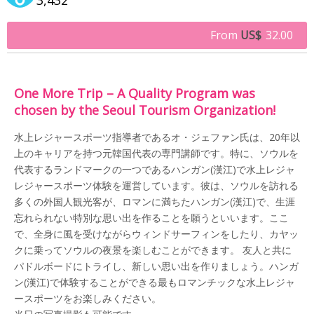
From
US$
32.00
One More Trip – A Quality Program was
chosen by the Seoul Tourism Organization!
水上レジャースポーツ指導者であるオ・ジェファン氏は、20年以
上のキャリアを持つ元韓国代表の専門講師です。特に、ソウルを
代表するランドマークの一つであるハンガン(漢江)で水上レジャ
レジャースポーツ体験を運営しています。彼は、ソウルを訪れる
多くの外国人観光客が、ロマンに満ちたハンガン(漢江)で、生涯
忘れられない特別な思い出を作ることを願うといいます。ここ
で、全身に風を受けながらウィンドサーフィンをしたり、カヤッ
クに乗ってソウルの夜景を楽しむことができます。 友人と共に
パドルボードにトライし、新しい思い出を作りましょう。ハンガ
ン(漢江)で体験することができる最もロマンチックな水上レジャ
ースポーツをお楽しみください。