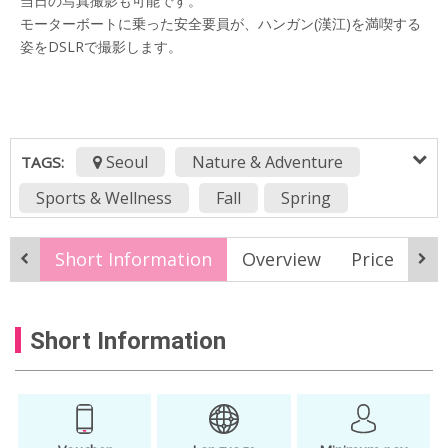
当日の写真撮影も可能です。
モーターボートに乗った安全要員が、ハンガン(漢江)を満喫する
姿をDSLRで撮影します。
Seoul
Nature & Adventure
TAGS:
Sports & Wellness
Fall
Spring
Summer
activities JP
activity JP
Short Information
Overview
Price
It
culture JP
experience JP
han river JP
Hangang JP
hangang river JP
Short Information
hanriver sports JP
night view JP
one more trip JP
oneday class JP
seoul 1day JP
Seoul JP