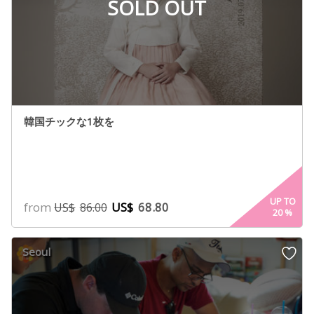
SOLD OUT
韓国チックな1枚を
UP TO
from
US$
68.80
US$
86.00
20
%
Seoul