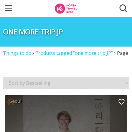
ONE MORE TRIP JP
Things to do
Products tagged “one more trip JP”
Page
4
Seoul