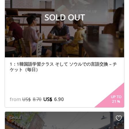
SOLD OUT
1：1韓国語学習クラス そして ソウルでの言語交換 – チ
ケット（毎日）
UP TO
from
US$
6.90
US$
8.70
21
%
Seoul