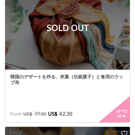
SOLD OUT
韓国のデザートを作る、米菓（伝統菓子）と食用のラッ
プ布
UP TO
from
US$
62.30
US$
77.90
20
%
Seoul