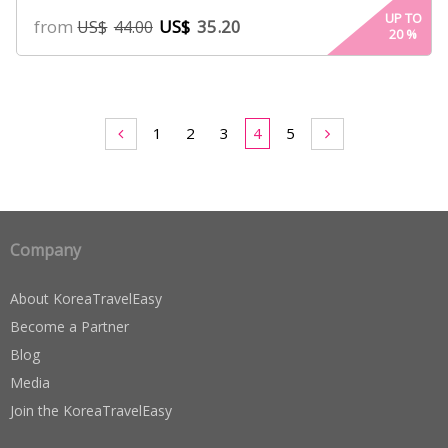
UP TO
from
US$
35.20
US$
44.00
20
%
1
2
3
4
5
Company
About KoreaTravelEasy
Become a Partner
Blog
Media
Join the KoreaTravelEasy