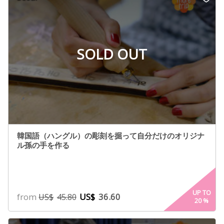
SOLD OUT
韓国語（ハングル）の彫刻を掘って自分だけのオリジナ
ル孫の手を作る
UP TO
from
US$
36.60
US$
45.80
20
%