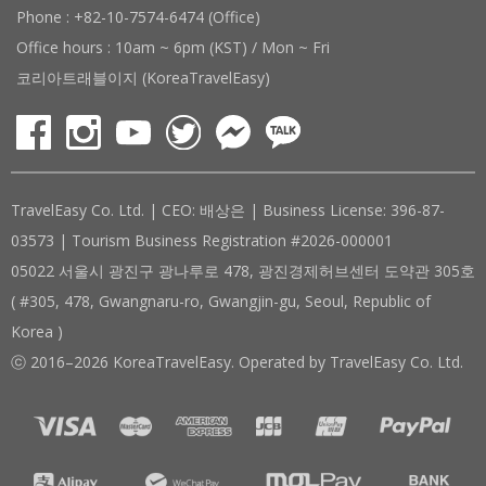
Phone : +82-10-7574-6474 (Office)
Office hours : 10am ~ 6pm (KST) / Mon ~ Fri
코리아트래블이지 (KoreaTravelEasy)
TravelEasy Co. Ltd. | CEO: 배상은 | Business License: 396-87-
03573 | Tourism Business Registration #2026-000001
05022 서울시 광진구 광나루로 478, 광진경제허브센터 도약관 305호
( #305, 478, Gwangnaru-ro, Gwangjin-gu, Seoul, Republic of
Korea )
ⓒ 2016–2026 KoreaTravelEasy. Operated by TravelEasy Co. Ltd.